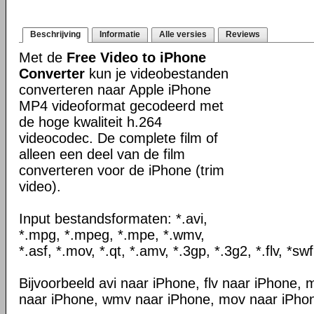
Beschrijving
Informatie
Alle versies
Reviews
Met de
Free Video to iPhone
Converter
kun je videobestanden
converteren naar Apple iPhone
MP4 videoformat gecodeerd met
de hoge kwaliteit h.264
videocodec. De complete film of
alleen een deel van de film
converteren voor de iPhone (trim
video).
Input bestandsformaten: *.avi,
*.mpg, *.mpeg, *.mpe, *.wmv,
*.asf, *.mov, *.qt, *.amv, *.3gp, *.3g2, *.flv, *swf
Bijvoorbeeld avi naar iPhone, flv naar iPhone
naar iPhone, wmv naar iPhone, mov naar iPhon