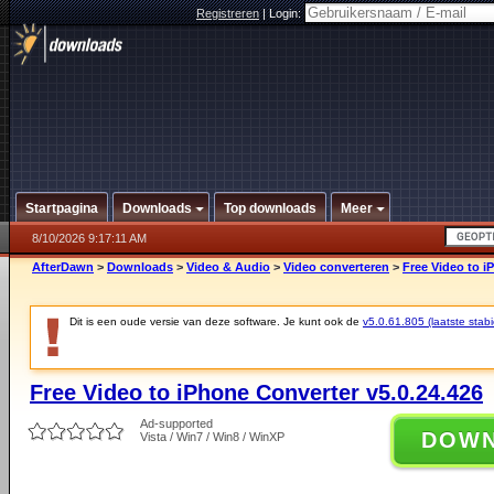
Registreren
|
Login:
Startpagina
Downloads
Top downloads
Meer
8/10/2026 9:17:11 AM
AfterDawn
>
Downloads
>
Video & Audio
>
Video converteren
>
Free Video to i
Dit is een oude versie van deze software. Je kunt ook de
v5.0.61.805 (laatste stabi
Free Video to iPhone Converter v5.0.24.426
Ad-supported
DOW
Vista / Win7 / Win8 / WinXP