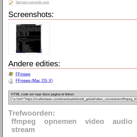
Stel een correctie voor
Screenshots:
Andere edities:
FFmpeg
FFmpeg (Mac OS X)
HTML code om naar deze pagina te linken:
Trefwoorden:
ffmpeg
opnemen
video
audio
stream