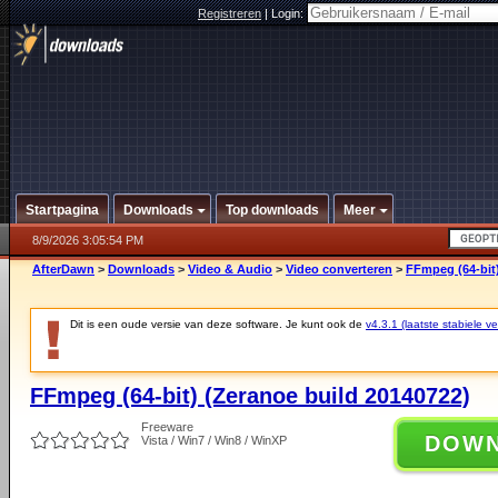
Registreren
|
Login:
Startpagina
Downloads
Top downloads
Meer
8/9/2026 3:05:54 PM
AfterDawn
>
Downloads
>
Video & Audio
>
Video converteren
>
FFmpeg (64-bit)
Dit is een oude versie van deze software. Je kunt ook de
v4.3.1 (laatste stabiele ve
FFmpeg (64-bit) (Zeranoe build 20140722)
Freeware
DOW
Vista / Win7 / Win8 / WinXP