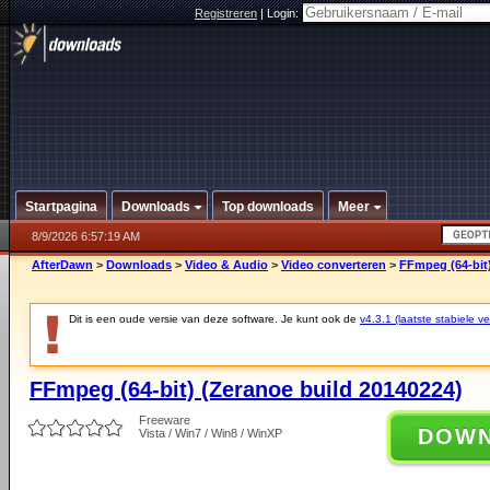
Registreren
|
Login:
Startpagina
Downloads
Top downloads
Meer
8/9/2026 6:57:19 AM
AfterDawn
>
Downloads
>
Video & Audio
>
Video converteren
>
FFmpeg (64-bit)
Dit is een oude versie van deze software. Je kunt ook de
v4.3.1 (laatste stabiele ve
FFmpeg (64-bit) (Zeranoe build 20140224)
Freeware
DOW
Vista / Win7 / Win8 / WinXP