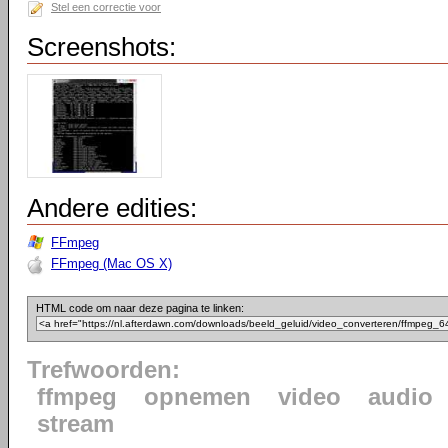
Stel een correctie voor
Screenshots:
Andere edities:
FFmpeg
FFmpeg (Mac OS X)
HTML code om naar deze pagina te linken:
Trefwoorden:
ffmpeg
opnemen
video
audio
stream