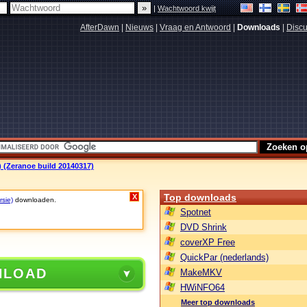
|
Wachtwoord kwijt
AfterDawn
|
Nieuws
|
Vraag en Antwoord
|
Downloads
|
Discu
 (Zeranoe build 20140317)
Top downloads
X
rsie)
downloaden.
Spotnet
DVD Shrink
coverXP Free
QuickPar (nederlands)
NLOAD
MakeMKV
HWiNFO64
Meer top downloads