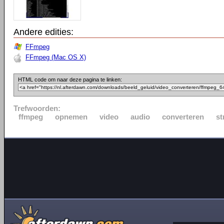
Andere edities:
FFmpeg
FFmpeg (Mac OS X)
HTML code om naar deze pagina te linken:
Trefwoorden:
ffmpeg
opnemen
video
audio
converteren
st