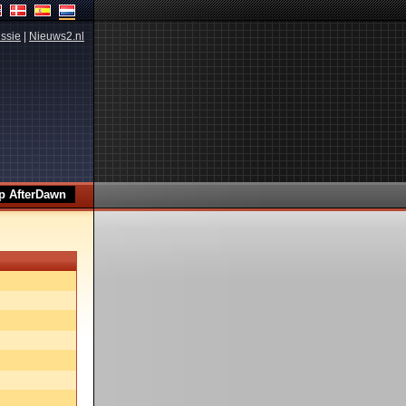
ssie
|
Nieuws2.nl