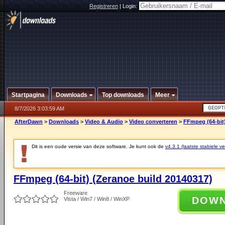
Registreren
|
Login:
Startpagina
Downloads
Top downloads
Meer
8/7/2026 3:03:59 AM
AfterDawn
>
Downloads
>
Video & Audio
>
Video converteren
>
FFmpeg (64-bit)
Dit is een oude versie van deze software. Je kunt ook de
v4.3.1 (laatste stabiele ve
FFmpeg (64-bit) (Zeranoe build 20140317)
Freeware
DOW
Vista / Win7 / Win8 / WinXP