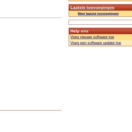
Laatste toevoegingen
Meer laatste toevoegingen
Help ons
Voeg nieuwe software toe
Voeg een software update toe