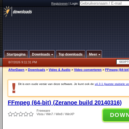
Registreren
|
Login:
Startpagina
Downloads
Top downloads
Meer
8/7/2026 9:11:31 PM
AfterDawn
>
Downloads
>
Video & Audio
>
Video converteren
>
FFmpeg (64-bit)
Dit is een oude versie van deze software. Je kunt ook de
v4.3.1 (laatste stabiele ve
FFmpeg (64-bit) (Zeranoe build 20140316)
Freeware
DOW
Vista / Win7 / Win8 / WinXP