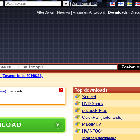
|
Wachtwoord kwijt
AfterDawn
|
Nieuws
|
Vraag en Antwoord
|
Downloads
|
Discu
 (Zeranoe build 20140316)
Top downloads
X
rsie)
downloaden.
Spotnet
DVD Shrink
coverXP Free
QuickPar (nederlands)
NLOAD
MakeMKV
HWiNFO64
Meer top downloads