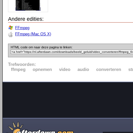
Andere edities:
FFmpeg
FFmpeg (Mac OS X)
HTML code om naar deze pagina te linken:
Trefwoorden:
ffmpeg
opnemen
video
audio
converteren
st