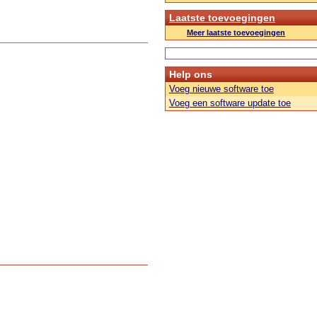
Laatste toevoegingen
Meer laatste toevoegingen
Help ons
Voeg nieuwe software toe
Voeg een software update toe