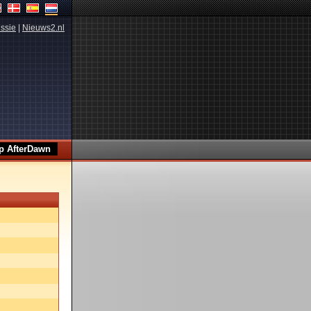
ssie
|
Nieuws2.nl