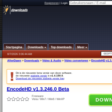
Registreren
|
Login:
Startpagina
Downloads
Top downloads
Meer
8/7/2026 3:06:44 AM
AfterDawn
>
Downloads
>
Video & Audio
>
Video converteren
>
EncodeHD v1.3.
Dit is de nieuwste beta versie van deze software.
de nieuwste
stabiele versie
is
v1.4.150.0
.
Download de nieuwste stabiele versie hier
.
EncodeHD v1.3.246.0 Beta
Freeware
DOW
Vista / Win7 / Win8 / WinXP