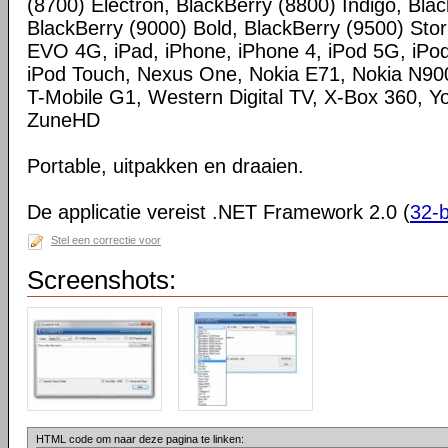
(8700) Electron, BlackBerry (8800) Indigo, Blac
BlackBerry (9000) Bold, BlackBerry (9500) St
EVO 4G, iPad, iPhone, iPhone 4, iPod 5G, iPod
iPod Touch, Nexus One, Nokia E71, Nokia N900,
T-Mobile G1, Western Digital TV, X-Box 360, 
ZuneHD
Portable, uitpakken en draaien.
De applicatie vereist .NET Framework 2.0 (
32-b
Stel een correctie voor
Screenshots:
HTML code om naar deze pagina te linken: