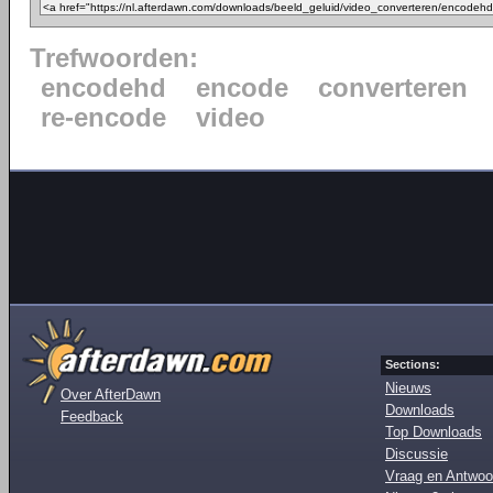
Trefwoorden:
encodehd
encode
converteren
re-encode
video
Sections:
Nieuws
Over AfterDawn
Downloads
Feedback
Top Downloads
Discussie
Vraag en Antwoo