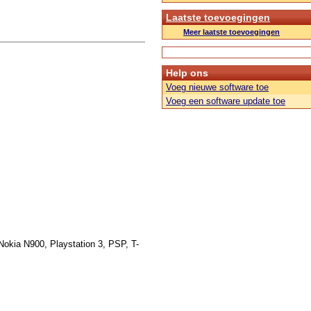
Laatste toevoegingen
Meer laatste toevoegingen
Help ons
Voeg nieuwe software toe
Voeg een software update toe
okia N900, Playstation 3, PSP, T-