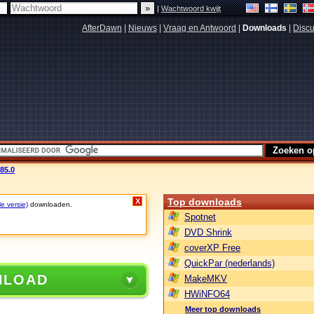
|
Wachtwoord kwijt
AfterDawn
|
Nieuws
|
Vraag en Antwoord
|
Downloads
|
Discu
85.0
Top downloads
X
le versie)
downloaden.
Spotnet
DVD Shrink
coverXP Free
QuickPar (nederlands)
NLOAD
MakeMKV
HWiNFO64
Meer top downloads