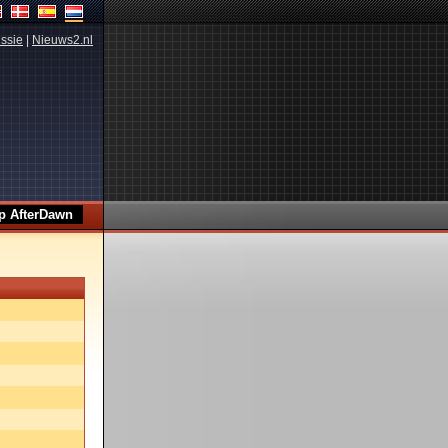
ssie
|
Nieuws2.nl