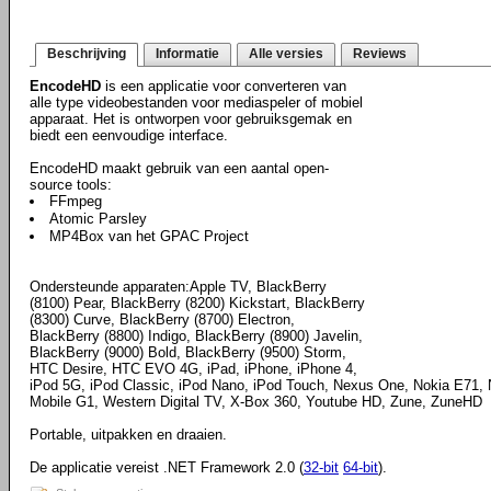
Beschrijving
Informatie
Alle versies
Reviews
EncodeHD
is een applicatie voor converteren van
alle type videobestanden voor mediaspeler of mobiel
apparaat. Het is ontworpen voor gebruiksgemak en
biedt een eenvoudige interface.
EncodeHD maakt gebruik van een aantal open-
source tools:
FFmpeg
Atomic Parsley
MP4Box van het GPAC Project
Ondersteunde apparaten:Apple TV, BlackBerry
(8100) Pear, BlackBerry (8200) Kickstart, BlackBerry
(8300) Curve, BlackBerry (8700) Electron,
BlackBerry (8800) Indigo, BlackBerry (8900) Javelin,
BlackBerry (9000) Bold, BlackBerry (9500) Storm,
HTC Desire, HTC EVO 4G, iPad, iPhone, iPhone 4,
iPod 5G, iPod Classic, iPod Nano, iPod Touch, Nexus One, Nokia E71, N
Mobile G1, Western Digital TV, X-Box 360, Youtube HD, Zune, ZuneHD
Portable, uitpakken en draaien.
De applicatie vereist .NET Framework 2.0 (
32-bit
64-bit
).