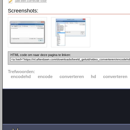
Stel een correctie voor
Screenshots:
HTML code om naar deze pagina te linken:
Trefwoorden:
encodehd
encode
converteren
hd
converteren