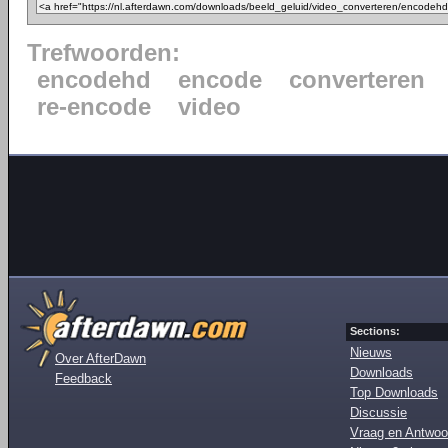
Trefwoorden:
encodehd
encode
converteren
re-encode
video
Sections:
Nieuws
Over AfterDawn
Downloads
Feedback
Top Downloads
Discussie
Vraag en Antwoo