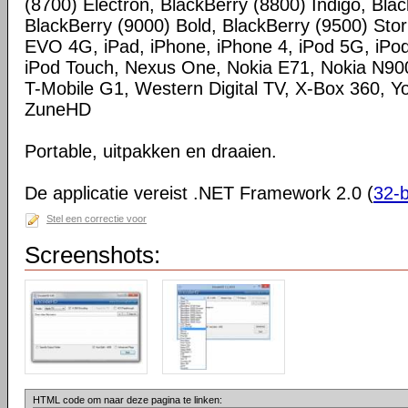
(8700) Electron, BlackBerry (8800) Indigo, Blac
BlackBerry (9000) Bold, BlackBerry (9500) St
EVO 4G, iPad, iPhone, iPhone 4, iPod 5G, iPod
iPod Touch, Nexus One, Nokia E71, Nokia N900,
T-Mobile G1, Western Digital TV, X-Box 360, 
ZuneHD
Portable, uitpakken en draaien.
De applicatie vereist .NET Framework 2.0 (
32-b
Stel een correctie voor
Screenshots:
HTML code om naar deze pagina te linken: