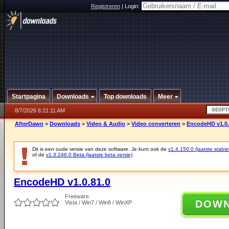
Registreren
|
Login:
Startpagina
Downloads
Top downloads
Meer
8/7/2026 6:21:11 AM
AfterDawn
>
Downloads
>
Video & Audio
>
Video converteren
>
EncodeHD v1.0.
Dit is een oude versie van deze software. Je kunt ook de
v1.4.150.0 (laatste stabie
of de
v1.3.246.0 Beta (laatste beta versie)
.
EncodeHD v1.0.81.0
Freeware
DOW
Vista / Win7 / Win8 / WinXP