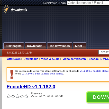
Registreren
|
Login:
Startpagina
Downloads
Top downloads
Meer
8/8/2026 12:43:11 AM
AfterDawn
>
Downloads
>
Video & Audio
>
Video converteren
>
EncodeHD v1.1.
Dit is een oude versie van deze software. Je kunt ook de
v1.4.150.0 (laatste stabie
of de
v1.3.246.0 Beta (laatste beta versie)
.
EncodeHD v1.1.182.0
Freeware
DOW
Vista / Win7 / Win8 / WinXP