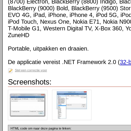
(8700) Electron, BlackBerry (8800) Indigo, Blac
BlackBerry (9000) Bold, BlackBerry (9500) St
EVO 4G, iPad, iPhone, iPhone 4, iPod 5G, iPod
iPod Touch, Nexus One, Nokia E71, Nokia N900,
T-Mobile G1, Western Digital TV, X-Box 360, 
ZuneHD
Portable, uitpakken en draaien.
De applicatie vereist .NET Framework 2.0 (
32-b
Stel een correctie voor
Screenshots:
HTML code om naar deze pagina te linken: