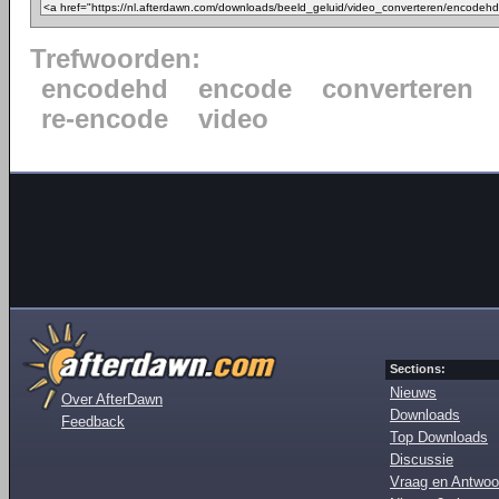
Trefwoorden:
encodehd
encode
converteren
re-encode
video
Sections:
Nieuws
Over AfterDawn
Downloads
Feedback
Top Downloads
Discussie
Vraag en Antwoo