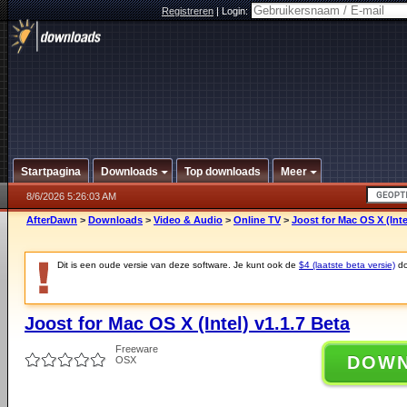
Registreren
|
Login:
Startpagina
Downloads
Top downloads
Meer
8/6/2026 5:26:03 AM
AfterDawn
>
Downloads
>
Video & Audio
>
Online TV
>
Joost for Mac OS X (Inte
Dit is een oude versie van deze software. Je kunt ook de
$4 (laatste beta versie)
do
Joost for Mac OS X (Intel) v1.1.7 Beta
Freeware
DOW
OSX