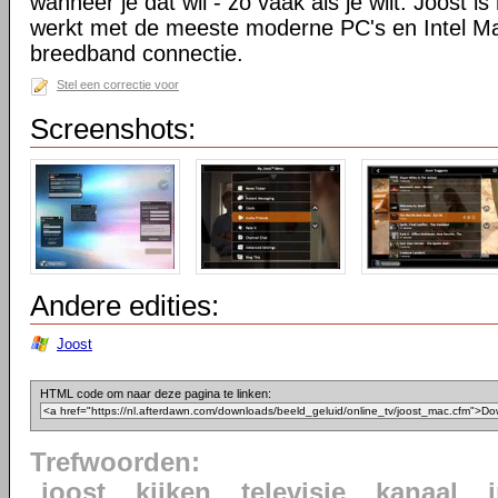
wanneer je dat wil - zo vaak als je wilt. Joost is
werkt met de meeste moderne PC's en Intel M
breedband connectie.
Stel een correctie voor
Screenshots:
Andere edities:
Joost
HTML code om naar deze pagina te linken:
Trefwoorden:
joost
kijken
televisie
kanaal