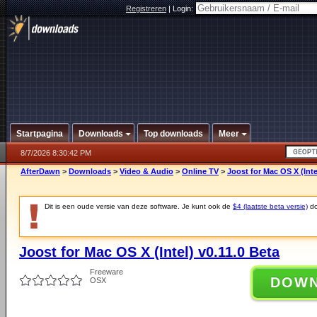
Registreren
|
Login:
Startpagina
Downloads
Top downloads
Meer
8/7/2026 8:30:42 PM
AfterDawn
>
Downloads
>
Video & Audio
>
Online TV
>
Joost for Mac OS X (Inte
Dit is een oude versie van deze software. Je kunt ook de
$4 (laatste beta versie)
do
Joost for Mac OS X (Intel) v0.11.0 Beta
Freeware
DOW
OSX