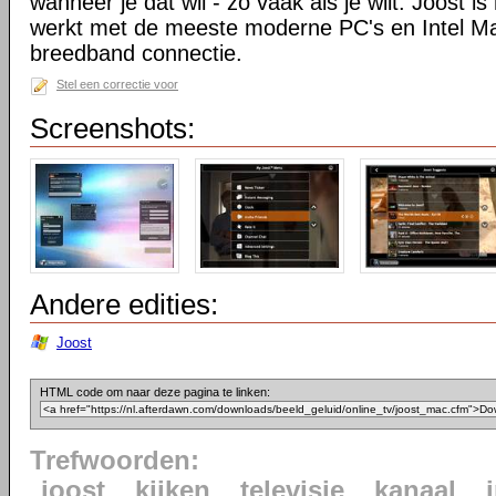
wanneer je dat wil - zo vaak als je wilt. Joost is
werkt met de meeste moderne PC's en Intel M
breedband connectie.
Stel een correctie voor
Screenshots:
Andere edities:
Joost
HTML code om naar deze pagina te linken:
Trefwoorden:
joost
kijken
televisie
kanaal