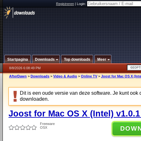
Registreren
|
Login:
Startpagina
Downloads
Top downloads
Meer
8/8/2026 6:08:49 PM
AfterDawn
>
Downloads
>
Video & Audio
>
Online TV
>
Joost for Mac OS X (Inte
Dit is een oude versie van deze software. Je kunt ook
downloaden.
Joost for Mac OS X (Intel) v1.0.
Freeware
DOW
OSX