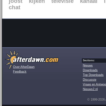
joost
kijken
televisie
kanaal
chat
Sections:
Nieuws
Over AfterDawn
Downloads
Feedback
Top Downloads
Discussie
Vraag en Antwoo
Nieuws2.nl
© 1999-2026