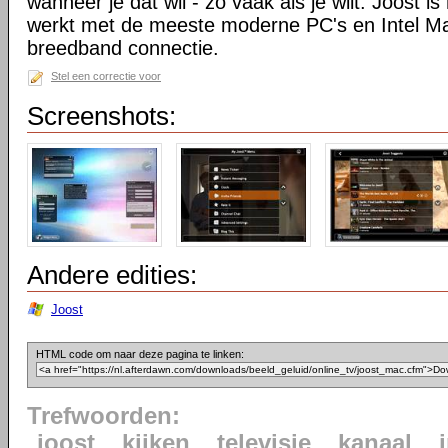
wanneer je dat wil - zo vaak als je wilt. Joost is
werkt met de meeste moderne PC's en Intel M
breedband connectie.
Stel een correctie voor
Screenshots:
Andere edities:
Joost
HTML code om naar deze pagina te linken:
Trefwoorden:
joost
kijken
televisie
kanaal