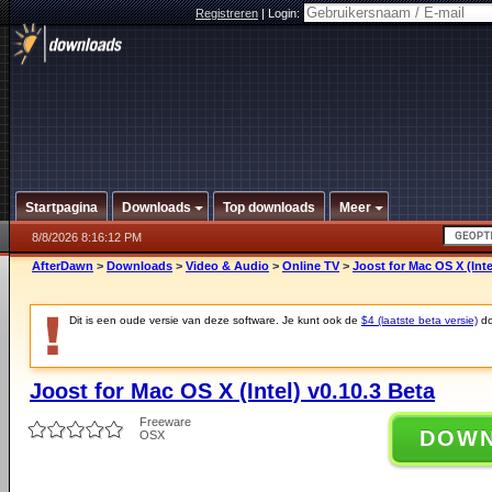
Registreren
|
Login:
Startpagina
Downloads
Top downloads
Meer
8/8/2026 8:16:12 PM
AfterDawn
>
Downloads
>
Video & Audio
>
Online TV
>
Joost for Mac OS X (Inte
Dit is een oude versie van deze software. Je kunt ook de
$4 (laatste beta versie)
do
Joost for Mac OS X (Intel) v0.10.3 Beta
Freeware
DOW
OSX