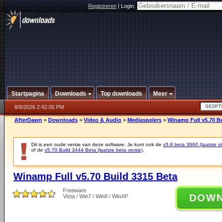
Registreren
|
Login:
Startpagina
Downloads
Top downloads
Meer
8/9/2026 2:42:05 PM
AfterDawn
>
Downloads
>
Video & Audio
>
Mediaspelers
>
Winamp Full v5.70 Bu
Dit is een oude versie van deze software. Je kunt ook de
v5.8 beta 3660 (laatste st
of de
v5.70 Build 3444 Beta (laatste beta versie)
.
Winamp Full v5.70 Build 3315 Beta
Freeware
DOW
Vista / Win7 / Win8 / WinXP