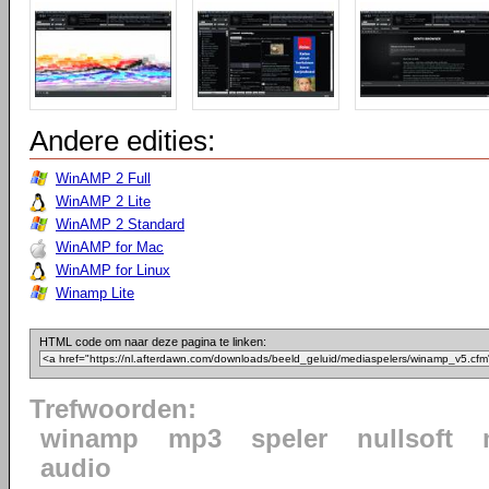
Andere edities:
WinAMP 2 Full
WinAMP 2 Lite
WinAMP 2 Standard
WinAMP for Mac
WinAMP for Linux
Winamp Lite
HTML code om naar deze pagina te linken:
Trefwoorden:
winamp
mp3
speler
nullsoft
audio