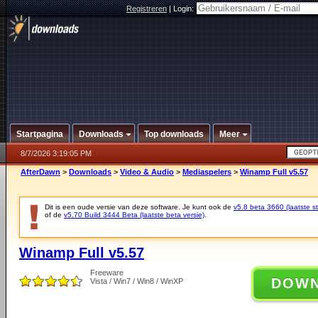
Registreren
|
Login:
Startpagina
Downloads
Top downloads
Meer
8/7/2026 3:19:05 PM
AfterDawn
>
Downloads
>
Video & Audio
>
Mediaspelers
>
Winamp Full v5.57
Dit is een oude versie van deze software. Je kunt ook de
v5.8 beta 3660 (laatste st
of de
v5.70 Build 3444 Beta (laatste beta versie)
.
Winamp Full v5.57
Freeware
DOW
Vista / Win7 / Win8 / WinXP