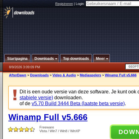
Registreren
|
Login:
Startpagina
Downloads
Top downloads
Meer
8/9/2026 3:09:09 PM
AfterDawn
>
Downloads
>
Video & Audio
>
Mediaspelers
>
Winamp Full v5.666
Dit is een oude versie van deze software. Je kunt ook
stabiele versie)
downloaden.
of de
v5.70 Build 3444 Beta (laatste beta versie)
.
Winamp Full v5.666
Freeware
DOW
Vista / Win7 / Win8 / WinXP