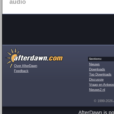
audio
Sections:
Nieuws
Over AfterDawn
Downloads
Feedback
Top Downloads
Discussie
Vraag en Antwoo
Nieuws2.nl
© 1999-2026
AfterDawn is p