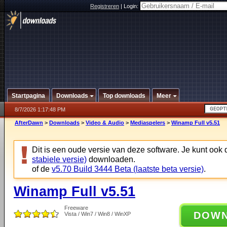
Registreren
|
Login:
Startpagina
Downloads
Top downloads
Meer
8/7/2026 1:17:48 PM
AfterDawn
>
Downloads
>
Video & Audio
>
Mediaspelers
>
Winamp Full v5.51
Dit is een oude versie van deze software. Je kunt ook
stabiele versie)
downloaden.
of de
v5.70 Build 3444 Beta (laatste beta versie)
.
Winamp Full v5.51
Freeware
DOW
Vista / Win7 / Win8 / WinXP