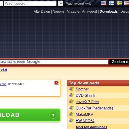
|
Wachtwoord kwijt
AfterDawn
|
Nieuws
|
Vraag en Antwoord
|
Downloads
|
Discu
 v3.0
Top downloads
X
ersie)
downloaden.
Spotnet
DVD Shrink
coverXP Free
QuickPar (nederlands)
NLOAD
MakeMKV
HWiNFO64
Meer top downloads