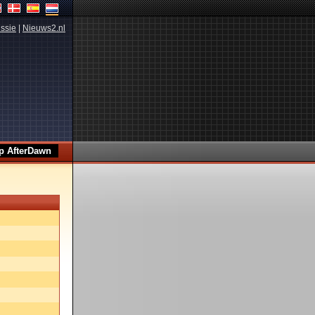
ssie
|
Nieuws2.nl