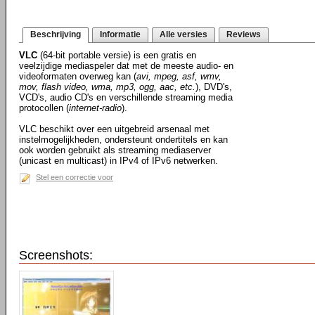
Beschrijving
Informatie
Alle versies
Reviews
VLC
(64-bit portable versie) is een gratis en
veelzijdige mediaspeler dat met de meeste audio- en
videoformaten overweg kan (
avi, mpeg, asf, wmv,
mov, flash video, wma, mp3, ogg, aac, etc.
), DVD's,
VCD's, audio CD's en verschillende streaming media
protocollen (
internet-radio
).
VLC beschikt over een uitgebreid arsenaal met
instelmogelijkheden, ondersteunt ondertitels en kan
ook worden gebruikt als streaming mediaserver
(unicast en multicast) in IPv4 of IPv6 netwerken.
Stel een correctie voor
Screenshots: