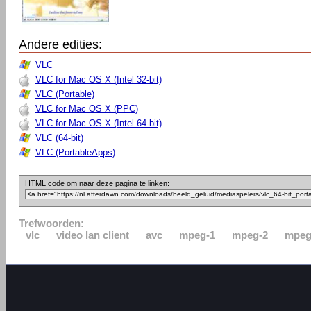
Andere edities:
VLC
VLC for Mac OS X (Intel 32-bit)
VLC (Portable)
VLC for Mac OS X (PPC)
VLC for Mac OS X (Intel 64-bit)
VLC (64-bit)
VLC (PortableApps)
HTML code om naar deze pagina te linken:
Trefwoorden:
vlc
video lan client
avc
mpeg-1
mpeg-2
mpeg