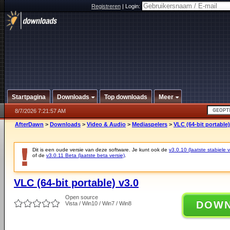
Registreren
|
Login:
Startpagina
Downloads
Top downloads
Meer
8/7/2026 7:21:57 AM
AfterDawn
>
Downloads
>
Video & Audio
>
Mediaspelers
>
VLC (64-bit portable)
Dit is een oude versie van deze software. Je kunt ook de
v3.0.10 (laatste stabiele v
of de
v3.0.11 Beta (laatste beta versie)
.
VLC (64-bit portable) v3.0
Open source
DOW
Vista / Win10 / Win7 / Win8