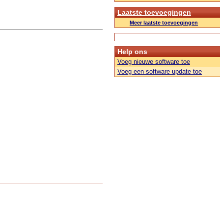
Laatste toevoegingen
Meer laatste toevoegingen
Help ons
Voeg nieuwe software toe
Voeg een software update toe