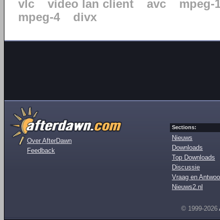
vlc
video lan client
avc
mpeg-
mpeg-4
divx
Sections:
Nieuws
Over AfterDawn
Downloads
Feedback
Top Downloads
Discussie
Vraag en Antwoo
Nieuws2.nl
© 1999-2026