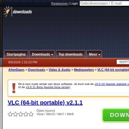
Registreren
|
Login:
Startpagina
Downloads
Top downloads
Meer
8/6/2026 1:15:10 PM
AfterDawn
>
Downloads
>
Video & Audio
>
Mediaspelers
>
VLC (64-bit portable)
Dit is een oude versie van deze software. Je kunt ook de
v3.0.10 (laatste stabiele v
of de
v3.0.11 Beta (laatste beta versie)
.
VLC (64-bit portable) v2.1.1
Open source
DOW
Vista / Win10 / Win7 / Win8