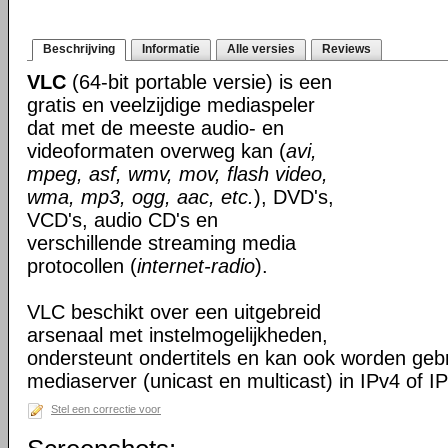
Beschrijving
Informatie
Alle versies
Reviews
VLC
(64-bit portable versie) is een
gratis en veelzijdige mediaspeler
dat met de meeste audio- en
videoformaten overweg kan (
avi,
mpeg, asf, wmv, mov, flash video,
wma, mp3, ogg, aac, etc.
), DVD's,
VCD's, audio CD's en
verschillende streaming media
protocollen (
internet-radio
).
VLC beschikt over een uitgebreid
arsenaal met instelmogelijkheden,
ondersteunt ondertitels en kan ook worden gebr
mediaserver (unicast en multicast) in IPv4 of I
Stel een correctie voor