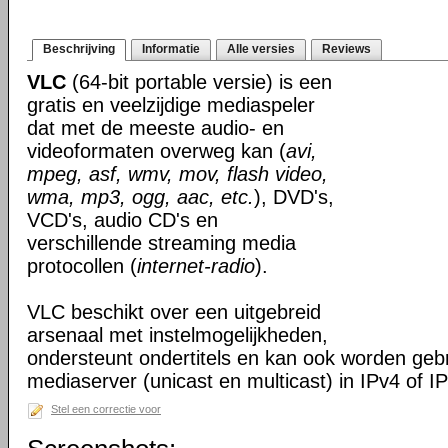
Beschrijving
Informatie
Alle versies
Reviews
VLC
(64-bit portable versie) is een
gratis en veelzijdige mediaspeler
dat met de meeste audio- en
videoformaten overweg kan (
avi,
mpeg, asf, wmv, mov, flash video,
wma, mp3, ogg, aac, etc.
), DVD's,
VCD's, audio CD's en
verschillende streaming media
protocollen (
internet-radio
).
VLC beschikt over een uitgebreid
arsenaal met instelmogelijkheden,
ondersteunt ondertitels en kan ook worden gebr
mediaserver (unicast en multicast) in IPv4 of I
Stel een correctie voor