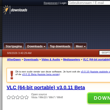
Registreren
|
Login:
Startpagina
Downloads
Top downloads
Meer
8/8/2026 3:40:29 AM
AfterDawn
>
Downloads
>
Video & Audio
>
Mediaspelers
>
VLC (64-bit portable)
Dit is een oude versie van deze software. Je kunt ook de
v3.0.10 (laatste stabiele v
of de
v3.0.11 Beta (laatste beta versie)
.
VLC (64-bit portable) v3.0.11 Beta
Open source
DOW
Vista / Win10 / Win7 / Win8