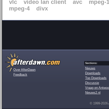
vlc
video lan client
avc
mpeg-
mpeg-4
divx
Sections:
Nieuws
Over AfterDawn
Downloads
Feedback
Top Downloads
Discussie
Vraag en Antwoo
Nieuws2.nl
© 1999-2026