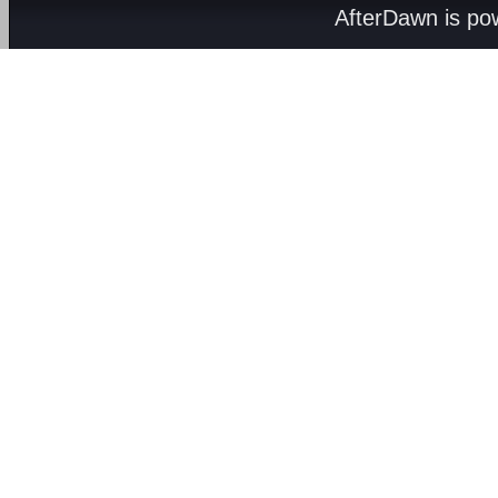
AfterDawn is p