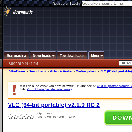
Registreren
|
Login:
Startpagina
Downloads
Top downloads
Meer
8/8/2026 9:46:41 PM
AfterDawn
>
Downloads
>
Video & Audio
>
Mediaspelers
>
VLC (64-bit portable)
Dit is een oude versie van deze software. Je kunt ook de
v3.0.10 (laatste stabiele v
of de
v3.0.11 Beta (laatste beta versie)
.
VLC (64-bit portable) v2.1.0 RC 2
Open source
DOW
Vista / Win10 / Win7 / Win8