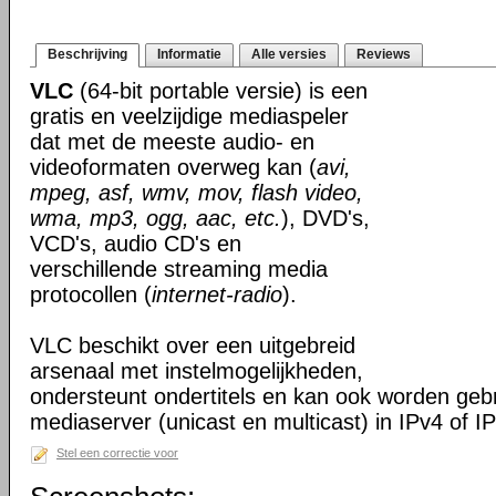
Beschrijving
Informatie
Alle versies
Reviews
VLC
(64-bit portable versie) is een
gratis en veelzijdige mediaspeler
dat met de meeste audio- en
videoformaten overweg kan (
avi,
mpeg, asf, wmv, mov, flash video,
wma, mp3, ogg, aac, etc.
), DVD's,
VCD's, audio CD's en
verschillende streaming media
protocollen (
internet-radio
).
VLC beschikt over een uitgebreid
arsenaal met instelmogelijkheden,
ondersteunt ondertitels en kan ook worden gebr
mediaserver (unicast en multicast) in IPv4 of I
Stel een correctie voor