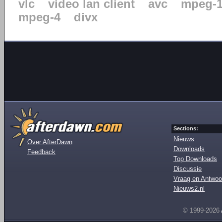
vlc
video lan client
avc
mpeg-
mpeg-4
divx
Sections:
Nieuws
Over AfterDawn
Downloads
Feedback
Top Downloads
Discussie
Vraag en Antwoo
Nieuws2.nl
© 1999-2026