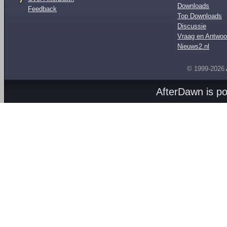
Downloads
Feedback
Top Downloads
Discussie
Vraag en Antwoo
Nieuws2.nl
© 1999-2026
AfterDawn is p