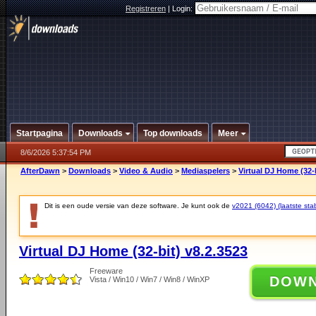
Registreren
|
Login:
Startpagina
Downloads
Top downloads
Meer
8/6/2026 5:37:54 PM
AfterDawn
>
Downloads
>
Video & Audio
>
Mediaspelers
>
Virtual DJ Home (32-b
Dit is een oude versie van deze software. Je kunt ook de
v2021 (6042) (laatste stab
Virtual DJ Home (32-bit) v8.2.3523
Freeware
DOW
Vista / Win10 / Win7 / Win8 / WinXP