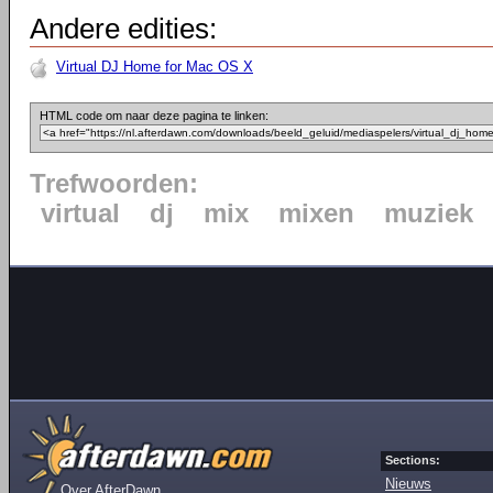
Andere edities:
Virtual DJ Home for Mac OS X
HTML code om naar deze pagina te linken:
Trefwoorden:
virtual
dj
mix
mixen
muziek
Sections:
Nieuws
Over AfterDawn