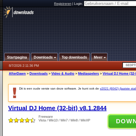
Registreren
|
Login:
Startpagina
Downloads
Top downloads
Meer
8/7/2026 2:11:36 PM
AfterDawn
>
Downloads
>
Video & Audio
>
Mediaspelers
>
Virtual DJ Home (32-b
Dit is een oude versie van deze software. Je kunt ook de
v2021 (6042) (laatste stab
Virtual DJ Home (32-bit) v8.1.2844
Freeware
DOW
Vista / Win10 / Win7 / Win8 / WinXP