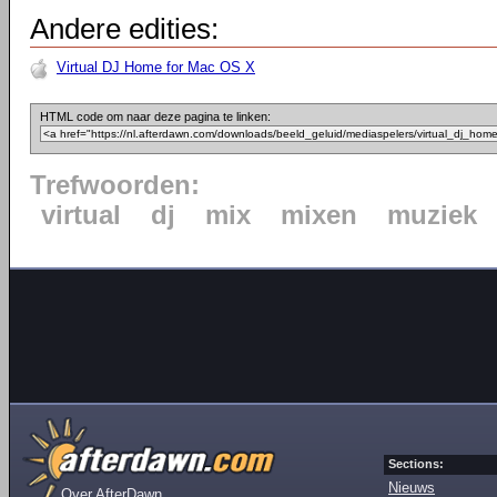
Andere edities:
Virtual DJ Home for Mac OS X
HTML code om naar deze pagina te linken:
Trefwoorden:
virtual
dj
mix
mixen
muziek
Sections:
Nieuws
Over AfterDawn