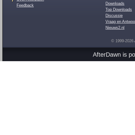
Downloads
Feedback
Top Downloads
Discussie
Vraag en Antwoo
Nieuws2.nl
© 1999-2026
AfterDawn is p