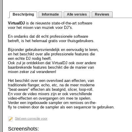
Beschrijving
Informatie
Alle versies
Reviews
VirtualDJ
is de nieuwste state-of-the-art software
voor het mixen van muziek voor DJ''s.
En ondanks dat dit echt professionele software
betreft, is het helemaal gratis voor thuisgebruikers.
Bijzonder gebruikersvriendelijk en eenvoudig te leren,
en het beschikt over alle professionele features die
een echte DJ nodig heeft.
Ook zul je ontdekken dat VirtualDJ ook over andere
baanbrekende features beschikt die de manier van
mixen zeker zal veranderen!
Het beschikt over een overvloed aan effecten, van
traditionele flanger, echo, etc, na de meer moderne
"beat-aware" effecten als beatgrid, slicer, loop-roll.
En voor de video mixers zijn er ook verschillende
video-effecten en overgangen om mee te spelen.
Verder een ingebouwde sampler om remixes on-the-
fly te creëren door de sampler als een sequencer te gebruiken.
Stel een correctie voor
Screenshots: