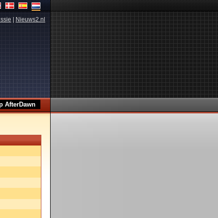
ssie
|
Nieuws2.nl