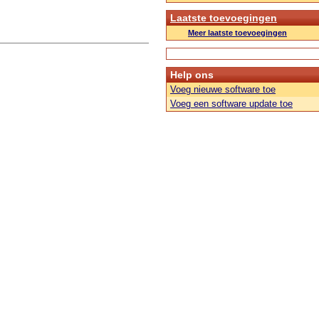
Laatste toevoegingen
Meer laatste toevoegingen
Help ons
Voeg nieuwe software toe
Voeg een software update toe