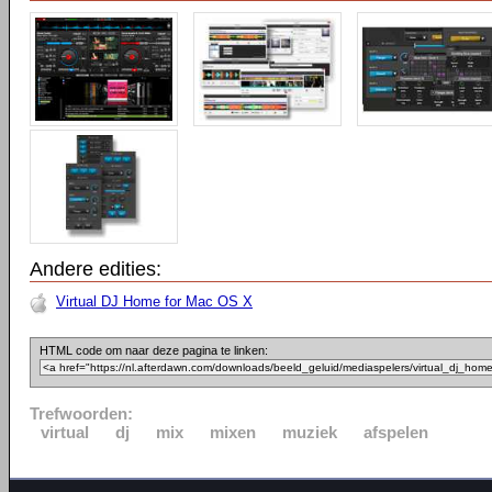
Andere edities:
Virtual DJ Home for Mac OS X
HTML code om naar deze pagina te linken:
Trefwoorden:
virtual
dj
mix
mixen
muziek
afspelen