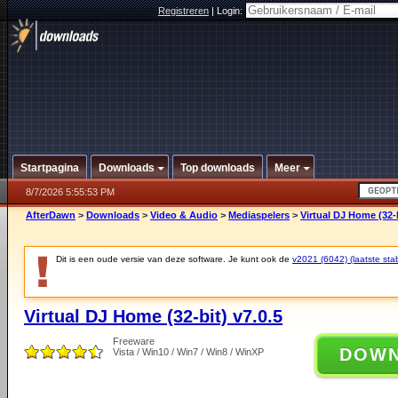
Registreren
|
Login:
Startpagina
Downloads
Top downloads
Meer
8/7/2026 5:55:53 PM
AfterDawn
>
Downloads
>
Video & Audio
>
Mediaspelers
>
Virtual DJ Home (32-b
Dit is een oude versie van deze software. Je kunt ook de
v2021 (6042) (laatste stab
Virtual DJ Home (32-bit) v7.0.5
Freeware
DOW
Vista / Win10 / Win7 / Win8 / WinXP