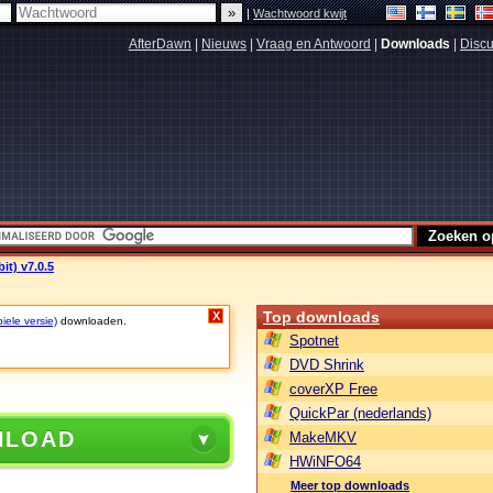
|
Wachtwoord kwijt
AfterDawn
|
Nieuws
|
Vraag en Antwoord
|
Downloads
|
Discu
it) v7.0.5
Top downloads
X
iele versie)
downloaden.
Spotnet
DVD Shrink
coverXP Free
QuickPar (nederlands)
NLOAD
MakeMKV
HWiNFO64
Meer top downloads