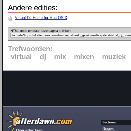
Andere edities:
Virtual DJ Home for Mac OS X
HTML code om naar deze pagina te linken:
Trefwoorden:
virtual
dj
mix
mixen
muziek
Sections:
Nieuws
Over AfterDawn