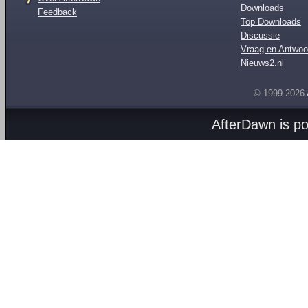
Downloads
Feedback
Top Downloads
Discussie
Vraag en Antwoo
Nieuws2.nl
© 1999-2026
AfterDawn is p