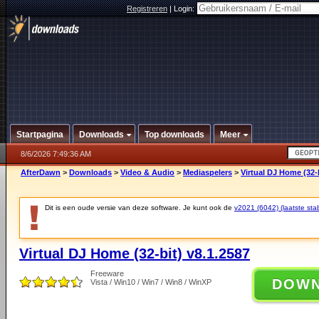
Registreren
|
Login:
Startpagina
Downloads
Top downloads
Meer
8/6/2026 7:49:36 AM
AfterDawn
>
Downloads
>
Video & Audio
>
Mediaspelers
>
Virtual DJ Home (32-b
Dit is een oude versie van deze software. Je kunt ook de
v2021 (6042) (laatste stab
Virtual DJ Home (32-bit) v8.1.2587
Freeware
DOW
Vista / Win10 / Win7 / Win8 / WinXP