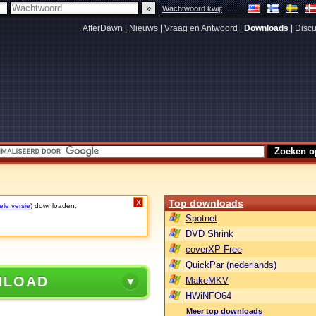
|
Wachtwoord kwijt
AfterDawn
|
Nieuws
|
Vraag en Antwoord
|
Downloads
|
Discu
Top downloads
X
ele versie)
downloaden.
Spotnet
DVD Shrink
coverXP Free
QuickPar (nederlands)
NLOAD
MakeMKV
HWiNFO64
Meer top downloads