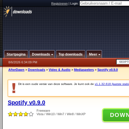
Registreren
|
Login:
Startpagina
Downloads
Top downloads
Meer
8/6/2026 6:34:09 PM
AfterDawn
>
Downloads
>
Video & Audio
>
Mediaspelers
>
Spotify v0.9.0
Dit is een oude versie van deze software. Je kunt ook de
v1.1.32.618 (laatste stabi
Spotify v0.9.0
Freeware
DOW
Vista / Win10 / Win7 / Win8 / WinXP