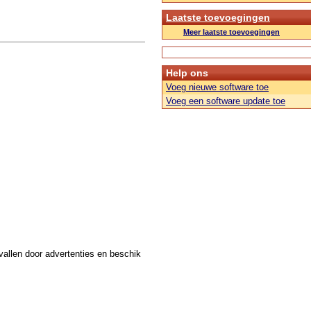
Laatste toevoegingen
Meer laatste toevoegingen
Help ons
Voeg nieuwe software toe
Voeg een software update toe
evallen door advertenties en beschik