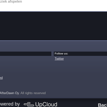
ziek afspelen
Follow us:
Twitter
rd
AfterDawn Oy
. All rights reserved
owered by
Bac