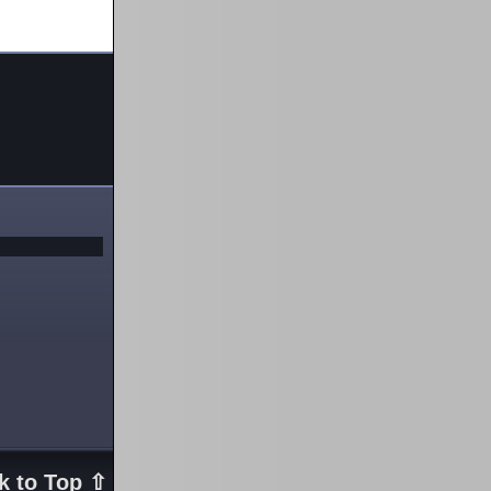
k to Top ⇧