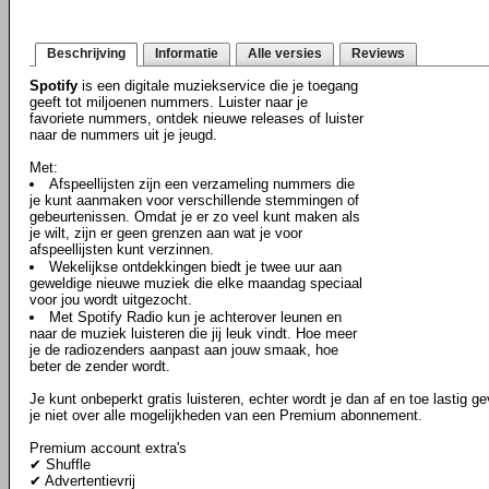
Beschrijving
Informatie
Alle versies
Reviews
Spotify
is een digitale muziekservice die je toegang
geeft tot miljoenen nummers. Luister naar je
favoriete nummers, ontdek nieuwe releases of luister
naar de nummers uit je jeugd.
Met:
Afspeellijsten zijn een verzameling nummers die
je kunt aanmaken voor verschillende stemmingen of
gebeurtenissen. Omdat je er zo veel kunt maken als
je wilt, zijn er geen grenzen aan wat je voor
afspeellijsten kunt verzinnen.
Wekelijkse ontdekkingen biedt je twee uur aan
geweldige nieuwe muziek die elke maandag speciaal
voor jou wordt uitgezocht.
Met Spotify Radio kun je achterover leunen en
naar de muziek luisteren die jij leuk vindt. Hoe meer
je de radiozenders aanpast aan jouw smaak, hoe
beter de zender wordt.
Je kunt onbeperkt gratis luisteren, echter wordt je dan af en toe lastig g
je niet over alle mogelijkheden van een Premium abonnement.
Premium account extra's
✔ Shuffle
✔ Advertentievrij