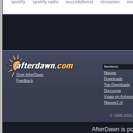
spotify
spotify radio
muziekdienst
streamen
mu
Sections:
Nieuws
Over AfterDawn
Downloads
Feedback
Top Downloads
Discussie
Vraag en Antwoo
Nieuws2.nl
© 1999-2026
AfterDawn is p