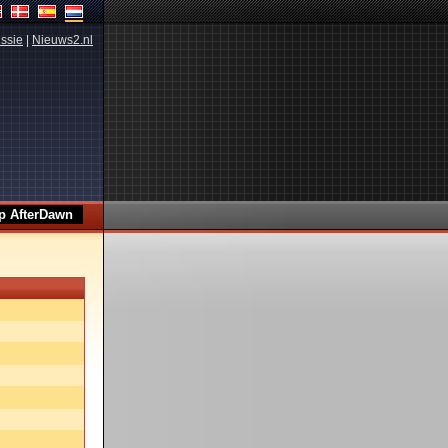
ssie
|
Nieuws2.nl