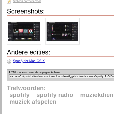
Stel een correctie voor
Screenshots:
Andere edities:
Spotify for Mac OS X
HTML code om naar deze pagina te linken:
Trefwoorden:
spotify
spotify radio
muziekdien
muziek afspelen