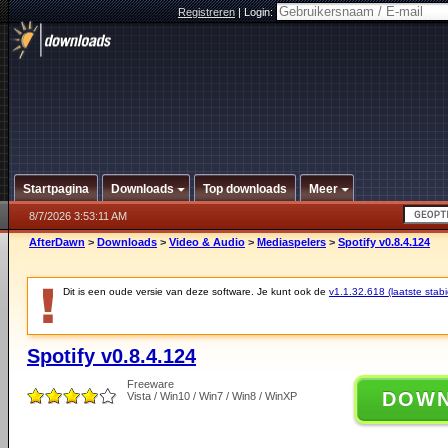
Registreren
|
Login:
Startpagina
Downloads
Top downloads
Meer
8/7/2026 3:53:11 AM
AfterDawn
>
Downloads
>
Video & Audio
>
Mediaspelers
>
Spotify v0.8.4.124
Dit is een oude versie van deze software. Je kunt ook de
v1.1.32.618 (laatste stabi
Spotify v0.8.4.124
Freeware
DOW
Vista / Win10 / Win7 / Win8 / WinXP