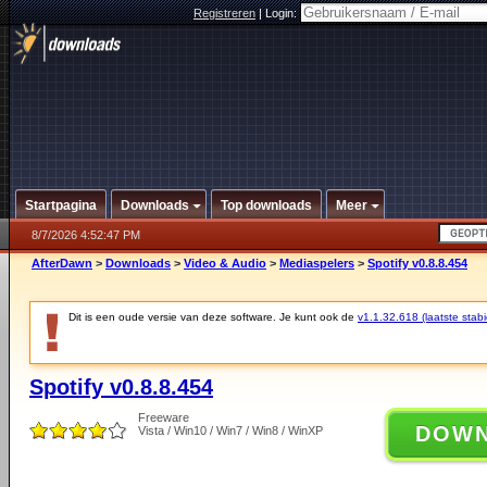
Registreren
|
Login:
Startpagina
Downloads
Top downloads
Meer
8/7/2026 4:52:47 PM
AfterDawn
>
Downloads
>
Video & Audio
>
Mediaspelers
>
Spotify v0.8.8.454
Dit is een oude versie van deze software. Je kunt ook de
v1.1.32.618 (laatste stabi
Spotify v0.8.8.454
Freeware
DOW
Vista / Win10 / Win7 / Win8 / WinXP