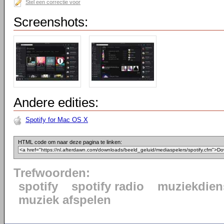
Stel een correctie voor
Screenshots:
Andere edities:
Spotify for Mac OS X
HTML code om naar deze pagina te linken:
Trefwoorden:
spotify
spotify radio
muziekdien
muziek afspelen