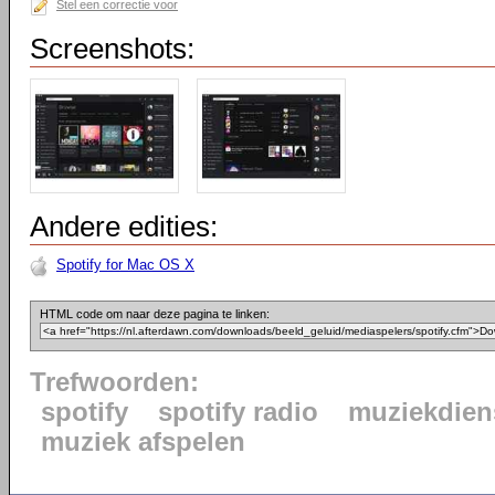
Stel een correctie voor
Screenshots:
Andere edities:
Spotify for Mac OS X
HTML code om naar deze pagina te linken:
Trefwoorden:
spotify
spotify radio
muziekdien
muziek afspelen