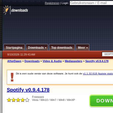
Registreren
|
Login:
Startpagina
Downloads
Top downloads
Meer
8/10/2026 11:29:43 AM
AfterDawn
>
Downloads
>
Video & Audio
>
Mediaspelers
>
Spotify v0.9.4.178
Dit is een oude versie van deze software. Je kunt ook de
v1.1.32.618 (laatste stabi
Spotify v0.9.4.178
Freeware
DOW
Vista / Win10 / Win7 / Win8 / WinXP