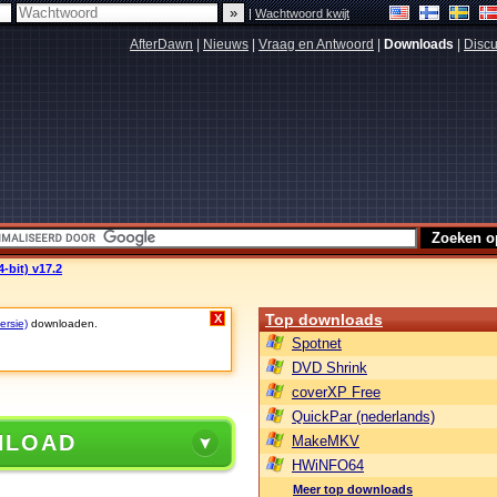
|
Wachtwoord kwijt
AfterDawn
|
Nieuws
|
Vraag en Antwoord
|
Downloads
|
Discu
-bit) v17.2
Top downloads
X
ersie)
downloaden.
Spotnet
DVD Shrink
coverXP Free
QuickPar (nederlands)
NLOAD
MakeMKV
HWiNFO64
Meer top downloads