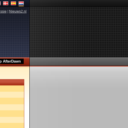
ssie
|
Nieuws2.nl