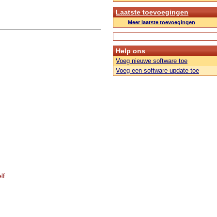
Laatste toevoegingen
Meer laatste toevoegingen
Help ons
Voeg nieuwe software toe
Voeg een software update toe
lf.