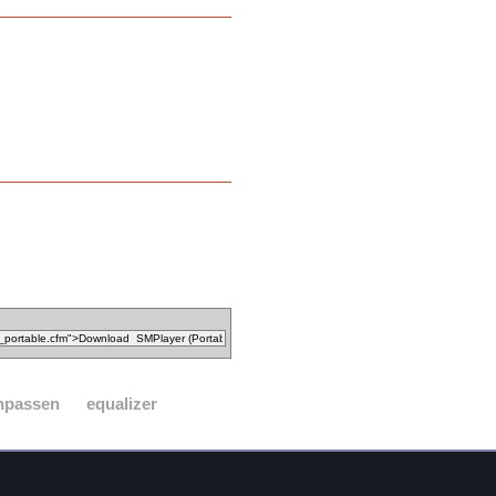
anpassen
equalizer