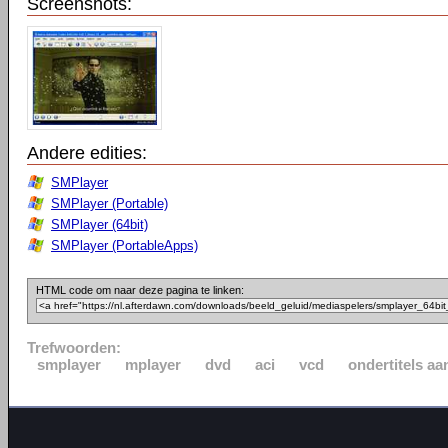
Screenshots:
Andere edities:
SMPlayer
SMPlayer (Portable)
SMPlayer (64bit)
SMPlayer (PortableApps)
HTML code om naar deze pagina te linken:
Trefwoorden:
smplayer
mplayer
dvd
aci
vcd
ondertitels a