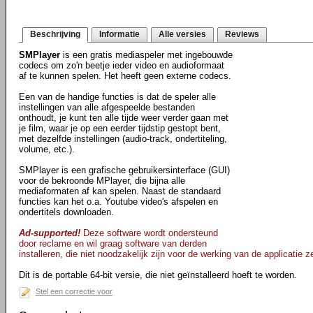
Beschrijving
Informatie
Alle versies
Reviews
SMPlayer
is een gratis mediaspeler met ingebouwde
codecs om zo'n beetje ieder video en audioformaat
af te kunnen spelen. Het heeft geen externe codecs.
Een van de handige functies is dat de speler alle
instellingen van alle afgespeelde bestanden
onthoudt, je kunt ten alle tijde weer verder gaan met
je film, waar je op een eerder tijdstip gestopt bent,
met dezelfde instellingen (audio-track, ondertiteling,
volume, etc.).
SMPlayer is een grafische gebruikersinterface (GUI)
voor de bekroonde MPlayer, die bijna alle
mediaformaten af kan spelen. Naast de standaard
functies kan het o.a. Youtube video's afspelen en
ondertitels downloaden.
Ad-supported!
Deze software wordt ondersteund
door reclame en wil graag software van derden
installeren, die niet noodzakelijk zijn voor de werking van de applicatie ze
Dit is de portable 64-bit versie, die niet geïnstalleerd hoeft te worden.
Stel een correctie voor