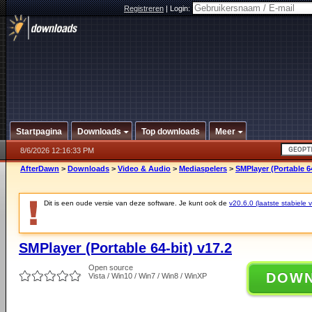
Registreren
|
Login:
Startpagina
Downloads
Top downloads
Meer
8/6/2026 12:16:33 PM
AfterDawn
>
Downloads
>
Video & Audio
>
Mediaspelers
>
SMPlayer (Portable 64
Dit is een oude versie van deze software. Je kunt ook de
v20.6.0 (laatste stabiele v
SMPlayer (Portable 64-bit) v17.2
Open source
DOW
Vista / Win10 / Win7 / Win8 / WinXP