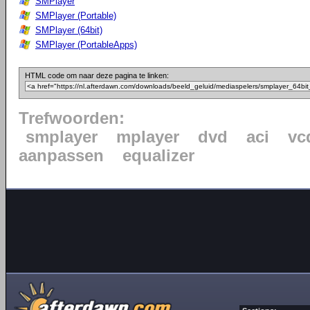
SMPlayer
SMPlayer (Portable)
SMPlayer (64bit)
SMPlayer (PortableApps)
HTML code om naar deze pagina te linken:
Trefwoorden:
smplayer
mplayer
dvd
aci
vc
aanpassen
equalizer