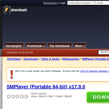
Registreren
|
Login:
Startpagina
Downloads
Top downloads
Meer
8/6/2026 10:20:20 PM
AfterDawn
>
Downloads
>
Video & Audio
>
Mediaspelers
>
SMPlayer (Portable 64
Dit is een oude versie van deze software. Je kunt ook de
v20.6.0 (laatste stabiele v
SMPlayer (Portable 64-bit) v17.9.0
Open source
DOW
Vista / Win10 / Win7 / Win8 / WinXP