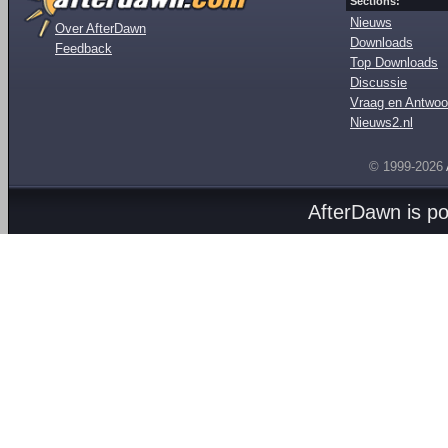
Sections:
Nieuws
Over AfterDawn
Downloads
Feedback
Top Downloads
Discussie
Vraag en Antwoo
Nieuws2.nl
© 1999-2026
AfterDawn is p