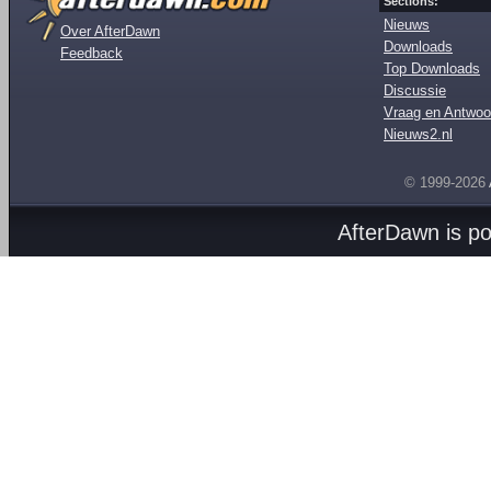
Sections:
Nieuws
Over AfterDawn
Downloads
Feedback
Top Downloads
Discussie
Vraag en Antwoo
Nieuws2.nl
© 1999-2026
AfterDawn is p