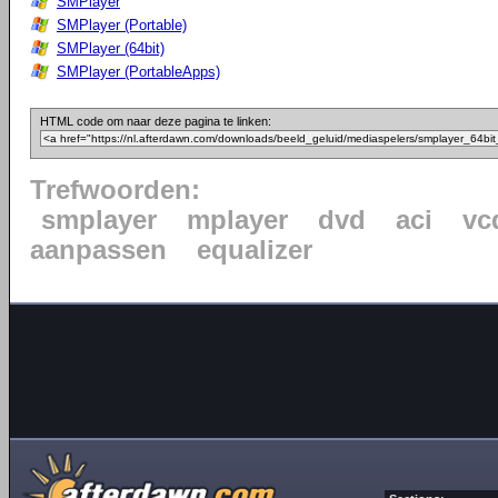
SMPlayer
SMPlayer (Portable)
SMPlayer (64bit)
SMPlayer (PortableApps)
HTML code om naar deze pagina te linken:
Trefwoorden:
smplayer
mplayer
dvd
aci
vc
aanpassen
equalizer