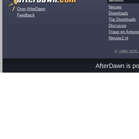
Sections:
Nieuws
Over AfterDawn
Downloads
Feedback
Top Downloads
Discussie
Vraag en Antwoo
Nieuws2.nl
© 1999-2026
AfterDawn is p