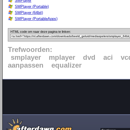
SMPlayer
SMPlayer (Portable)
SMPlayer (64bit)
SMPlayer (PortableApps)
HTML code om naar deze pagina te linken:
Trefwoorden:
smplayer
mplayer
dvd
aci
vc
aanpassen
equalizer