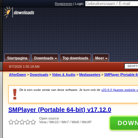
Registreren
|
Login:
Startpagina
Downloads
Top downloads
Meer
8/7/2026 1:55:18 AM
AfterDawn
>
Downloads
>
Video & Audio
>
Mediaspelers
>
SMPlayer (Portable 64
Dit is een oude versie van deze software. Je kunt ook de
v20.6.0 (laatste stabiele v
SMPlayer (Portable 64-bit) v17.12.0
Open source
DOW
Vista / Win10 / Win7 / Win8 / WinXP