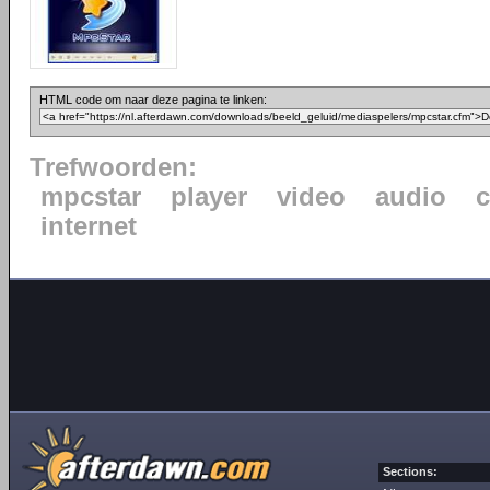
HTML code om naar deze pagina te linken:
Trefwoorden:
mpcstar
player
video
audio
internet
Sections: