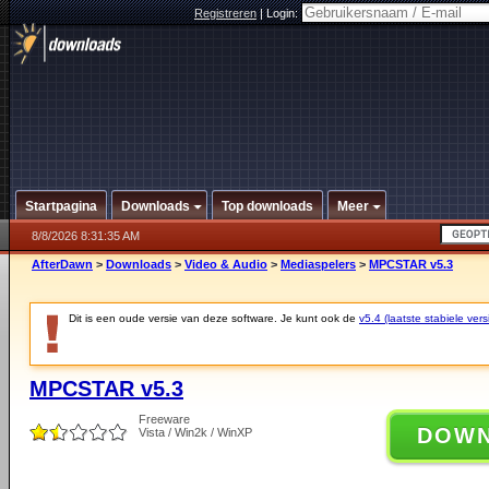
Registreren
|
Login:
Startpagina
Downloads
Top downloads
Meer
8/8/2026 8:31:35 AM
AfterDawn
>
Downloads
>
Video & Audio
>
Mediaspelers
>
MPCSTAR v5.3
Dit is een oude versie van deze software. Je kunt ook de
v5.4 (laatste stabiele vers
MPCSTAR v5.3
Freeware
DOW
Vista / Win2k / WinXP