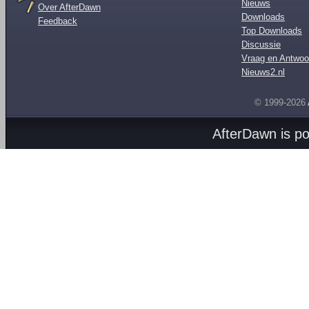
Nieuws
Over AfterDawn
Downloads
Feedback
Top Downloads
Discussie
Vraag en Antwoo
Nieuws2.nl
© 1999-2026
AfterDawn is p