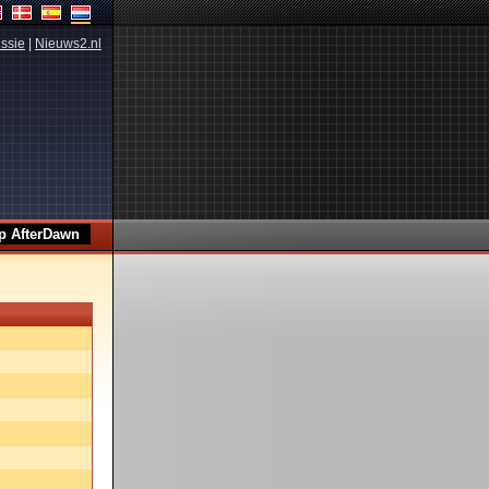
ssie
|
Nieuws2.nl