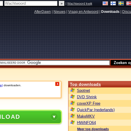
|
Wachtwoord kwijt
AfterDawn
|
Nieuws
|
Vraag en Antwoord
|
Downloads
|
Discu
Top downloads
X
ie)
downloaden.
Spotnet
DVD Shrink
coverXP Free
QuickPar (nederlands)
NLOAD
MakeMKV
HWiNFO64
Meer top downloads