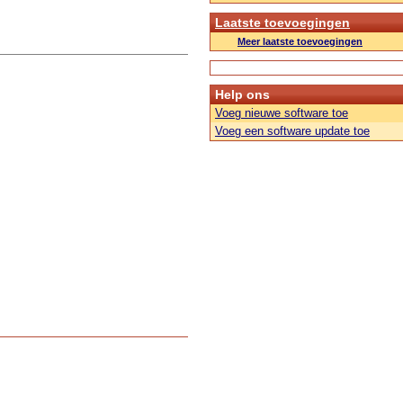
Laatste toevoegingen
Meer laatste toevoegingen
Help ons
Voeg nieuwe software toe
Voeg een software update toe