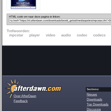
HTML code om naar deze pagina te linken:
Trefwoorden:
mpcstar
player
video
audio
codec
codecs
Sections:
Nieuws
Over AfterDawn
Downloads
Feedback
Top Downloads
Discussie