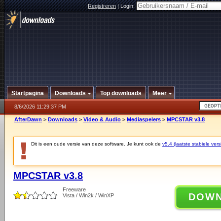
Registreren
|
Login:
Startpagina
Downloads
Top downloads
Meer
8/6/2026 11:29:37 PM
AfterDawn
>
Downloads
>
Video & Audio
>
Mediaspelers
>
MPCSTAR v3.8
Dit is een oude versie van deze software. Je kunt ook de
v5.4 (laatste stabiele vers
MPCSTAR v3.8
Freeware
DOW
Vista / Win2k / WinXP