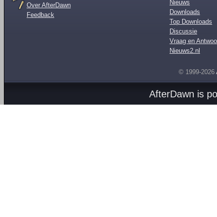
Nieuws
Over AfterDawn
Downloads
Feedback
Top Downloads
Discussie
Vraag en Antwoo
Nieuws2.nl
© 1999-2026
AfterDawn is p