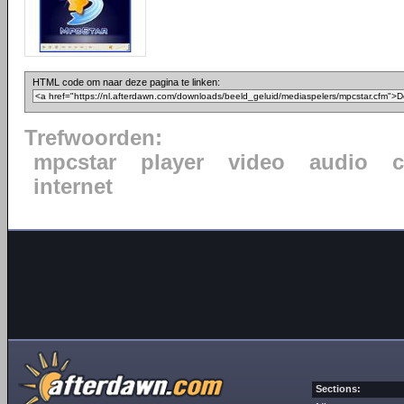
HTML code om naar deze pagina te linken:
Trefwoorden:
mpcstar
player
video
audio
internet
Sections: