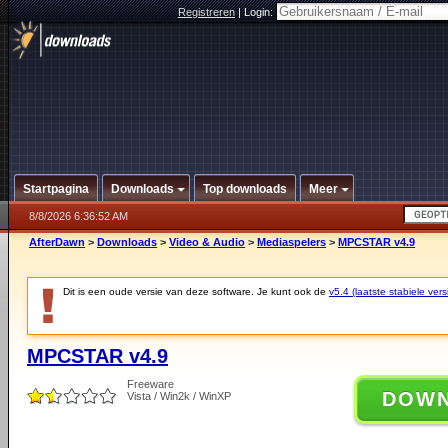
Registreren
|
Login:
Startpagina
Downloads
Top downloads
Meer
8/8/2026 6:36:52 AM
AfterDawn
>
Downloads
>
Video & Audio
>
Mediaspelers
>
MPCSTAR v4.9
Dit is een oude versie van deze software. Je kunt ook de
v5.4 (laatste stabiele vers
MPCSTAR v4.9
Freeware
DOW
Vista / Win2k / WinXP