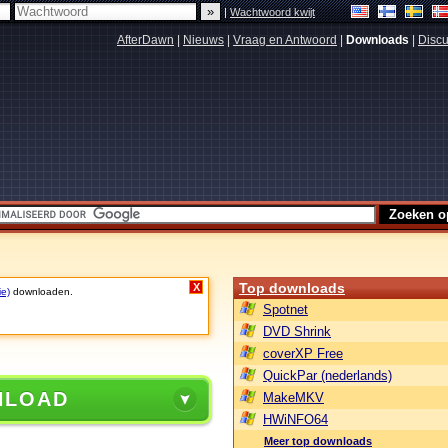
|
Wachtwoord kwijt
AfterDawn
|
Nieuws
|
Vraag en Antwoord
|
Downloads
|
Discu
Top downloads
X
ie)
downloaden.
Spotnet
DVD Shrink
coverXP Free
QuickPar (nederlands)
NLOAD
MakeMKV
HWiNFO64
Meer top downloads