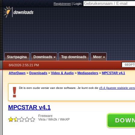
Registreren
|
Login:
Startpagina
Downloads
Top downloads
Meer
8/6/2026 2:55:21 PM
AfterDawn
>
Downloads
>
Video & Audio
>
Mediaspelers
>
MPCSTAR v4.1
Dit is een oude versie van deze software. Je kunt ook de
v5.4 (laatste stabiele vers
MPCSTAR v4.1
Freeware
DOW
Vista / Win2k / WinXP