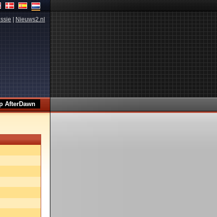
ssie
|
Nieuws2.nl