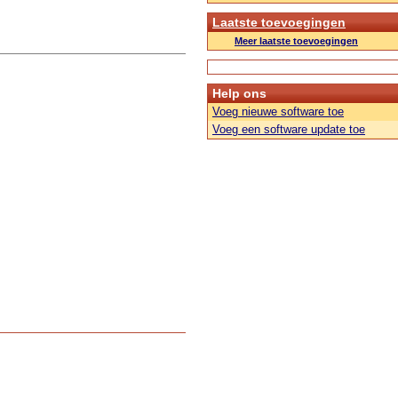
Laatste toevoegingen
Meer laatste toevoegingen
Help ons
Voeg nieuwe software toe
Voeg een software update toe