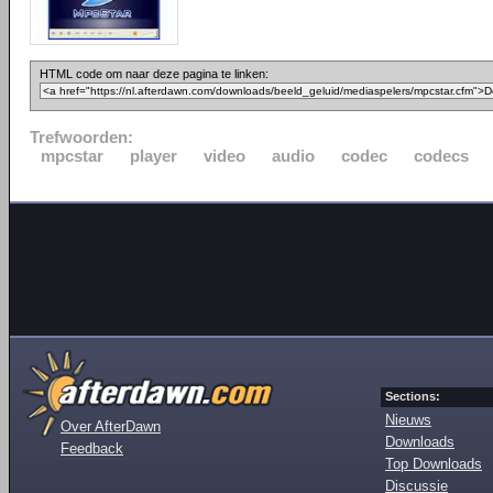
HTML code om naar deze pagina te linken:
Trefwoorden:
mpcstar
player
video
audio
codec
codecs
Sections:
Nieuws
Over AfterDawn
Downloads
Feedback
Top Downloads
Discussie