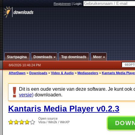
Registreren
|
Login:
Startpagina
Downloads
Top downloads
Meer
8/6/2026 10:46:24 PM
AfterDawn
>
Downloads
>
Video & Audio
>
Mediaspelers
>
Kantaris Media Player
Dit is een oude versie van deze software. Je kunt ook
versie)
downloaden.
Kantaris Media Player v0.2.3
Open source
DOW
Vista / Win2k / WinXP