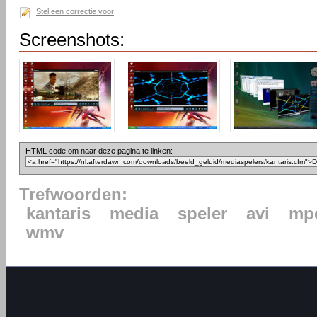
Stel een correctie voor
Screenshots:
HTML code om naar deze pagina te linken:
Trefwoorden:
kantaris
media
speler
avi
mp
wmv