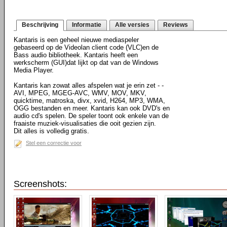
Beschrijving
Informatie
Alle versies
Reviews
Kantaris is een geheel nieuwe mediaspeler
gebaseerd op de Videolan client code (VLC)en de
Bass audio bibliotheek. Kantaris heeft een
werkscherm (GUI)dat lijkt op dat van de Windows
Media Player.
Kantaris kan zowat alles afspelen wat je erin zet - -
AVI, MPEG, MGEG-AVC, WMV, MOV, MKV,
quicktime, matroska, divx, xvid, H264, MP3, WMA,
OGG bestanden en meer. Kantaris kan ook DVD's en
audio cd's spelen. De speler toont ook enkele van de
fraaiste muziek-visualisaties die ooit gezien zijn.
Dit alles is volledig gratis.
Stel een correctie voor
Screenshots: