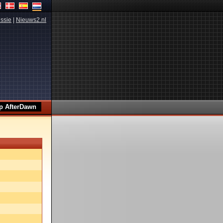
ssie
|
Nieuws2.nl