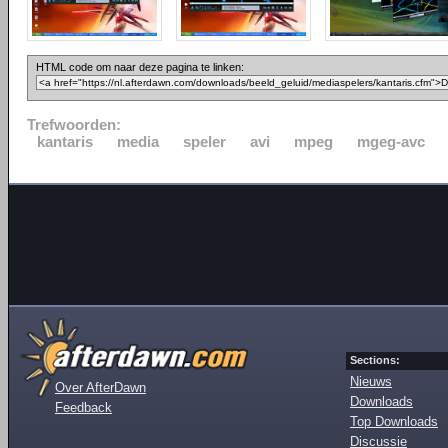
HTML code om naar deze pagina te linken:
Trefwoorden:
kantaris
media
speler
avi
mpeg
mgeg-avc
Sections:
Nieuws
Over AfterDawn
Downloads
Feedback
Top Downloads
Discussie