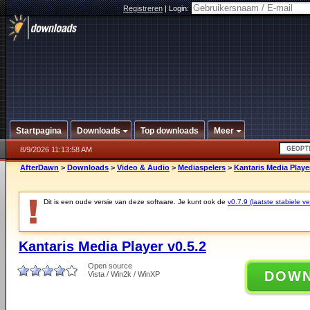
Registreren
|
Login:
Startpagina
Downloads
Top downloads
Meer
8/9/2026 11:13:58 AM
AfterDawn
>
Downloads
>
Video & Audio
>
Mediaspelers
>
Kantaris Media Player
Dit is een oude versie van deze software. Je kunt ook de
v0.7.9 (laatste stabiele ve
Kantaris Media Player v0.5.2
Open source
DOW
Vista / Win2k / WinXP