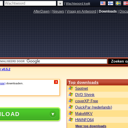
|
Wachtwoord kwijt
AfterDawn
|
Nieuws
|
Vraag en Antwoord
|
Downloads
|
Discu
 v0.5.2
Top downloads
X
rsie)
downloaden.
Spotnet
DVD Shrink
coverXP Free
QuickPar (nederlands)
NLOAD
MakeMKV
HWiNFO64
Meer top downloads