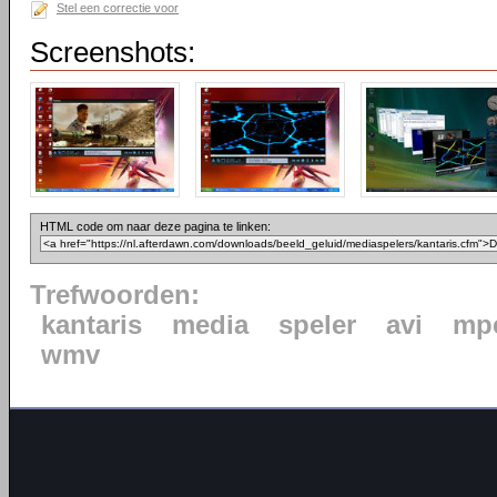
Stel een correctie voor
Screenshots:
HTML code om naar deze pagina te linken:
Trefwoorden:
kantaris
media
speler
avi
mp
wmv