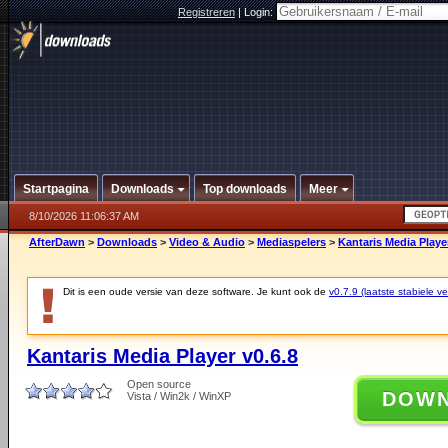
Registreren
|
Login:
Startpagina
Downloads
Top downloads
Meer
8/10/2026 11:06:37 AM
AfterDawn
>
Downloads
>
Video & Audio
>
Mediaspelers
>
Kantaris Media Player
Dit is een oude versie van deze software. Je kunt ook de
v0.7.9 (laatste stabiele ve
Kantaris Media Player v0.6.8
Open source
DOW
Vista / Win2k / WinXP