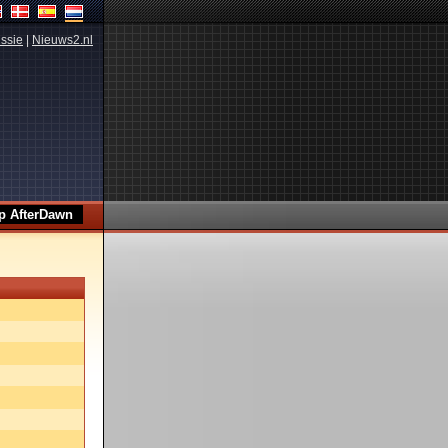
ssie
|
Nieuws2.nl