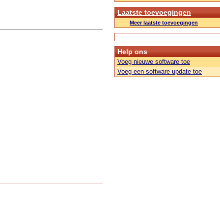
Laatste toevoegingen
Meer laatste toevoegingen
Help ons
Voeg nieuwe software toe
Voeg een software update toe