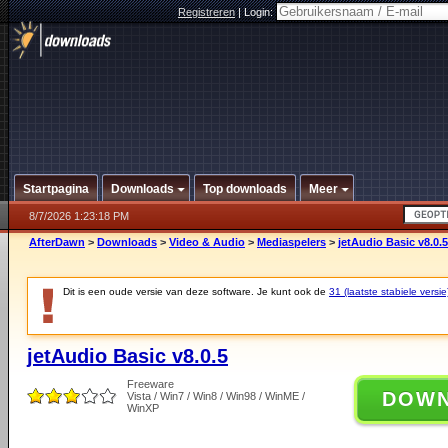
Registreren
|
Login:
Startpagina
Downloads
Top downloads
Meer
8/7/2026 1:23:18 PM
AfterDawn
>
Downloads
>
Video & Audio
>
Mediaspelers
>
jetAudio Basic v8.0.5
Dit is een oude versie van deze software. Je kunt ook de
31 (laatste stabiele versie
jetAudio Basic v8.0.5
Freeware
DOW
Vista / Win7 / Win8 / Win98 / WinME /
WinXP