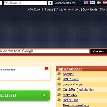
|
Wachtwoord kwijt
AfterDawn
|
Nieuws
|
Vraag en Antwoord
|
Downloads
|
Discu
Top downloads
X
)
downloaden.
Spotnet
DVD Shrink
coverXP Free
QuickPar (nederlands)
NLOAD
MakeMKV
HWiNFO64
Meer top downloads