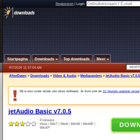
Registreren
|
Login:
Startpagina
Downloads
Top downloads
Meer
8/7/2026 11:37:04 AM
AfterDawn
>
Downloads
>
Video & Audio
>
Mediaspelers
>
jetAudio Basic v7.0.5
Dit is een oude versie van deze software. Je kunt ook de
31 (laatste stabiele versie
jetAudio Basic v7.0.5
Freeware
DOW
Vista / Win7 / Win8 / Win98 / WinME /
WinXP