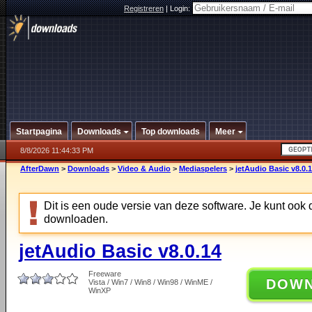
Registreren
|
Login:
Startpagina
Downloads
Top downloads
Meer
8/8/2026 11:44:33 PM
AfterDawn
>
Downloads
>
Video & Audio
>
Mediaspelers
>
jetAudio Basic v8.0.
Dit is een oude versie van deze software. Je kunt ook
downloaden.
jetAudio Basic v8.0.14
Freeware
DOW
Vista / Win7 / Win8 / Win98 / WinME /
WinXP