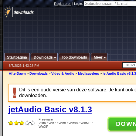
Registreren
|
Login:
Startpagina
Downloads
Top downloads
Meer
8/7/2026 1:43:28 PM
AfterDawn
>
Downloads
>
Video & Audio
>
Mediaspelers
>
jetAudio Basic v8.1.3
Dit is een oude versie van deze software. Je kunt ook
downloaden.
jetAudio Basic v8.1.3
Freeware
DOW
Vista / Win7 / Win8 / Win98 / WinME /
WinXP