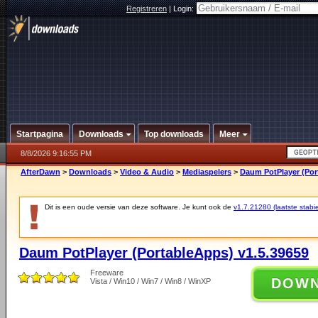
Registreren
|
Login:
Startpagina
Downloads
Top downloads
Meer
8/8/2026 9:16:55 PM
AfterDawn
>
Downloads
>
Video & Audio
>
Mediaspelers
>
Daum PotPlayer (Por
Dit is een oude versie van deze software. Je kunt ook de
v1.7.21280 (laatste stabie
Daum PotPlayer (PortableApps) v1.5.39659
Freeware
DOW
Vista / Win10 / Win7 / Win8 / WinXP