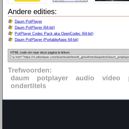
Andere edities:
Daum PotPlayer
Daum PotPlayer (64-bit)
PotPlayer Codec Pack aka OpenCodec (64-bit)
Daum PotPlayer (PortableApps 64-bit)
HTML code om naar deze pagina te linken:
Trefwoorden:
daum
potplayer
audio
video
ondertitels