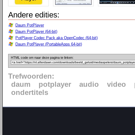
Andere edities:
Daum PotPlayer
Daum PotPlayer (64-bit)
PotPlayer Codec Pack aka OpenCodec (64-bit)
Daum PotPlayer (PortableApps 64-bit)
HTML code om naar deze pagina te linken:
Trefwoorden:
daum
potplayer
audio
video
ondertitels