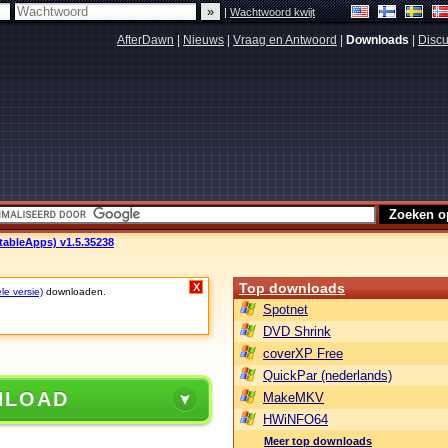
|
Wachtwoord kwijt
AfterDawn
|
Nieuws
|
Vraag en Antwoord
|
Downloads
|
Discu
tableApps) v1.5.35238
Top downloads
X
le versie)
downloaden.
Spotnet
DVD Shrink
coverXP Free
QuickPar (nederlands)
NLOAD
MakeMKV
HWiNFO64
Meer top downloads