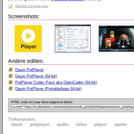
Stel een correctie voor
Screenshots:
Andere edities:
Daum PotPlayer
Daum PotPlayer (64-bit)
PotPlayer Codec Pack aka OpenCodec (64-bit)
Daum PotPlayer (PortableApps 64-bit)
HTML code om naar deze pagina te linken:
Trefwoorden:
daum
potplayer
audio
video
player
speler