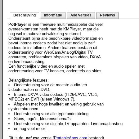
Beschrijving
Informatie
Alle versies
Reviews
PotPlayer
is een freeware multimediaspeler dat veel
overeenkomsten heeft met de KMPlayer, maar die
nog wel in actieve ontwikkeling verkeerd.
Ondersteunt bijna alle beschikbare videoformaten en
bevat interne codecs zodat het niet nodig is zelf
codecs te installeren. Andere features bestaan uit
ondersteuning voor WebCam/Analog/Digital TV
apparaten, probleemloos afspelen van video, DXVA
en live broadcasting.
Een functierijke video en audio speler, met
ondersteuning voor TV-kanalen, ondertitels en skins.
Belangrijkste features:
Ondersteuning voor de meeste audio- en
videoformaten en DVD.
Interne DXVA video codecs (H.264/AVC, VC-1,
MPEG2) en EVR (alleen Windows 7).
Afspelen met hoge kwaliteit en weinig gebruik van
systeembronnen.
Ondersteuning voor alle type ondertiteling.
Skins, logo''s, kleurenschema''s.
Ondersteuning voor digitale TV apparaten. Live broadcasting.
en nog veel meer ...
Dit is de
.paf.exe
versie (
PortableApps.com
bestand).