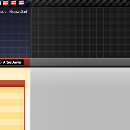
ssie
|
Nieuws2.nl