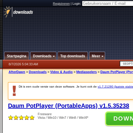
Registreren
|
Login:
Startpagina
Downloads
Top downloads
Meer
8/7/2026 5:04:33 AM
AfterDawn
>
Downloads
>
Video & Audio
>
Mediaspelers
>
Daum PotPlayer (Por
Dit is een oude versie van deze software. Je kunt ook de
v1.7.21280 (laatste stabie
Daum PotPlayer (PortableApps) v1.5.35238
Freeware
DOW
Vista / Win10 / Win7 / Win8 / WinXP