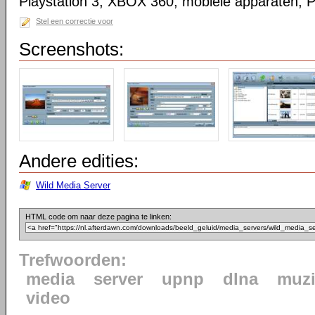
Playstation 3, XBOX 360, mobiele apparaten, 
Stel een correctie voor
Screenshots:
Andere edities:
Wild Media Server
HTML code om naar deze pagina te linken:
Trefwoorden:
media
server
upnp
dlna
muzi
video