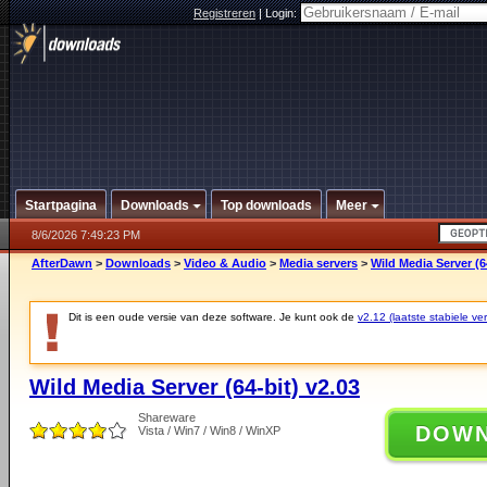
Registreren
|
Login:
Startpagina
Downloads
Top downloads
Meer
8/6/2026 7:49:23 PM
AfterDawn
>
Downloads
>
Video & Audio
>
Media servers
>
Wild Media Server (6
Dit is een oude versie van deze software. Je kunt ook de
v2.12 (laatste stabiele ver
Wild Media Server (64-bit) v2.03
Shareware
DOW
Vista / Win7 / Win8 / WinXP