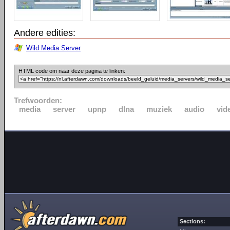
Andere edities:
Wild Media Server
HTML code om naar deze pagina te linken:
Trefwoorden:
media
server
upnp
dlna
muziek
audio
vid
Sections: