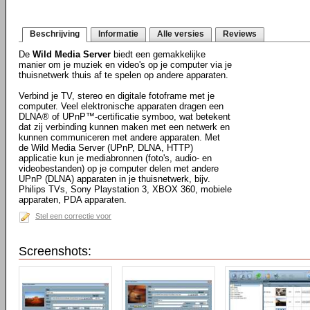
Beschrijving
Informatie
Alle versies
Reviews
De
Wild Media Server
biedt een gemakkelijke
manier om je muziek en video's op je computer via je
thuisnetwerk thuis af te spelen op andere apparaten.
Verbind je TV, stereo en digitale fotoframe met je
computer. Veel elektronische apparaten dragen een
DLNA® of UPnP™-certificatie symboo, wat betekent
dat zij verbinding kunnen maken met een netwerk en
kunnen communiceren met andere apparaten. Met
de Wild Media Server (UPnP, DLNA, HTTP)
applicatie kun je mediabronnen (foto's, audio- en
videobestanden) op je computer delen met andere
UPnP (DLNA) apparaten in je thuisnetwerk, bijv.
Philips TVs, Sony Playstation 3, XBOX 360, mobiele
apparaten, PDA apparaten.
Stel een correctie voor
Screenshots: