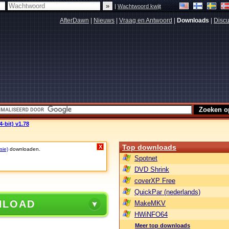
|
Wachtwoord kwijt
AfterDawn
|
Nieuws
|
Vraag en Antwoord
|
Downloads
|
Discu
4-bit) v1.78
Top downloads
X
sie)
downloaden.
Spotnet
DVD Shrink
coverXP Free
QuickPar (nederlands)
NLOAD
MakeMKV
HWiNFO64
Meer top downloads