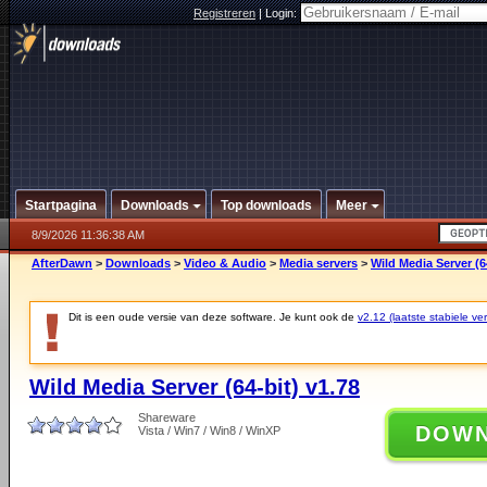
Registreren
|
Login:
Startpagina
Downloads
Top downloads
Meer
8/9/2026 11:36:38 AM
AfterDawn
>
Downloads
>
Video & Audio
>
Media servers
>
Wild Media Server (6
Dit is een oude versie van deze software. Je kunt ook de
v2.12 (laatste stabiele ver
Wild Media Server (64-bit) v1.78
Shareware
DOW
Vista / Win7 / Win8 / WinXP