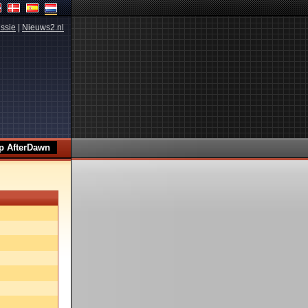
ssie
|
Nieuws2.nl