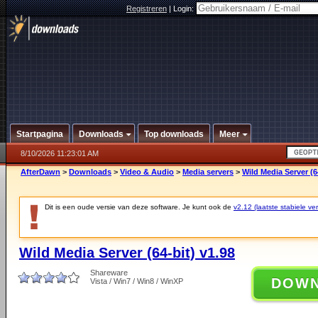
Registreren
|
Login:
Startpagina
Downloads
Top downloads
Meer
8/10/2026 11:23:01 AM
AfterDawn
>
Downloads
>
Video & Audio
>
Media servers
>
Wild Media Server (6
Dit is een oude versie van deze software. Je kunt ook de
v2.12 (laatste stabiele ver
Wild Media Server (64-bit) v1.98
Shareware
DOW
Vista / Win7 / Win8 / WinXP