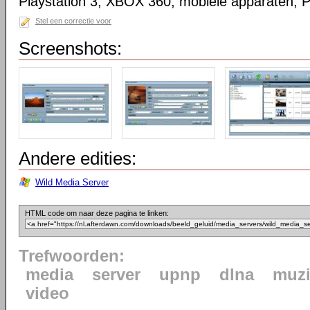
Playstation 3, XBOX 360, mobiele apparaten, 
Stel een correctie voor
Screenshots:
Andere edities:
Wild Media Server
HTML code om naar deze pagina te linken:
Trefwoorden:
media
server
upnp
dlna
muzi
video